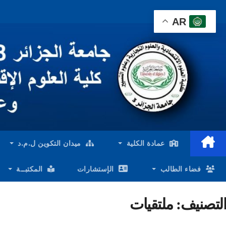
Ski
AR
t
conten
عمادة الكلية
ميدان التكوين ل.م.د
فضاء الطالب
الإستشارات
المكتبــة
التصنيف:
ملتقيات