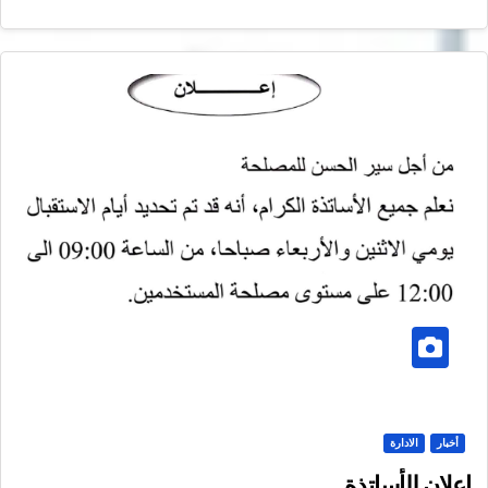
أخبار
الادارة
إعلان للأساتذة