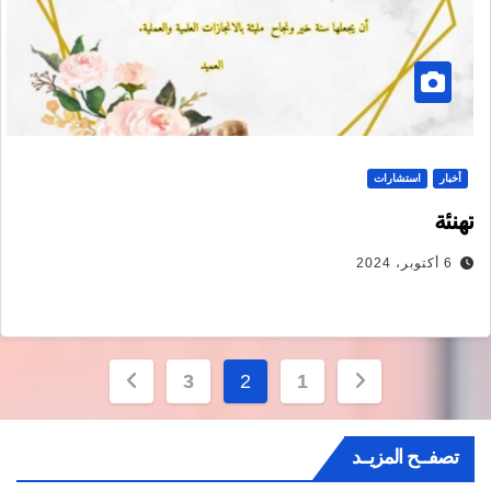
أخبار
استشارات
تهنئة
6 أكتوبر، 2024
تصفّح
3
2
1
المقالات
تصفــح المزيــد