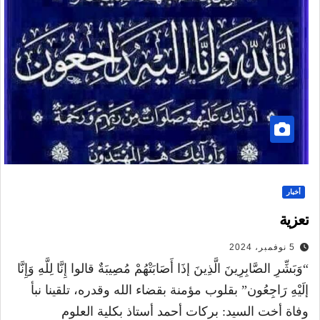
أخبار
تعزية
5 نوفمبر، 2024
“وَبَشِّرِ الصَّابِرِينَ الَّذِينَ إذَا أَصَابَتْهُمْ مُصِيبَةٌ قالوا إِنَّا لِلَّهِ وَإِنَّا
إلَيْهِ رَاجِعُون” بقلوب مؤمنة بقضاء الله وقدره، تلقينا نبأ
وفاة أخت السيد: بركات أحمد أستاذ بكلية العلوم