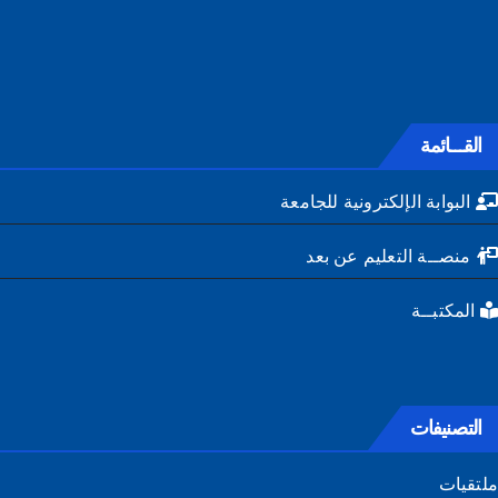
القـــائمة
البوابة الإلكترونية للجامعة
منصــة التعليم عن بعد
المكتبــة
التصنيفات
تقيات