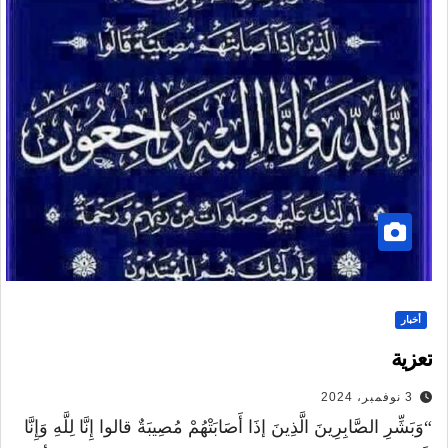
أخبار
تعزية
3 نوفمبر، 2024
“وَبَشِّرِ الصَّابِرِينَ الَّذِينَ إذَا أَصَابَتْهُمْ مُصِيبَةٌ قالوا إِنَّا لِلَّهِ وَإِنَّا