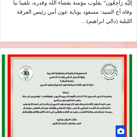
إلَيْهِ رَاجِعُون” بقلوب مؤمنة بقضاء الله وقدره، تلقينا نبأ
وفاة أخ السيد: مسعود بوباية عون أمن رئيس الفرقة
الليلية (دالي ابراهيم)…