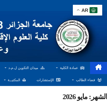
Ski
AR
t
conten
عمادة الكلية
ميدان التكوين ل.م.د
فضاء الطالب
الإستشارات
المكتبــة
الشهر:
مايو 2026