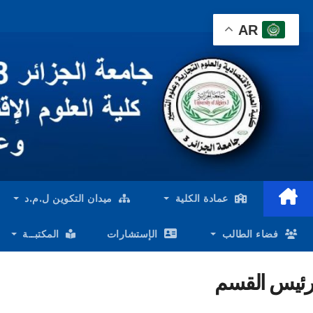
Ski
AR
t
conten
عمادة الكلية
ميدان التكوين ل.م.د
فضاء الطالب
الإستشارات
المكتبــة
رئيس القسم