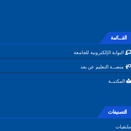
القـــائمة
البوابة الإلكترونية للجامعة
منصــة التعليم عن بعد
المكتبــة
التصنيفات
تقيات