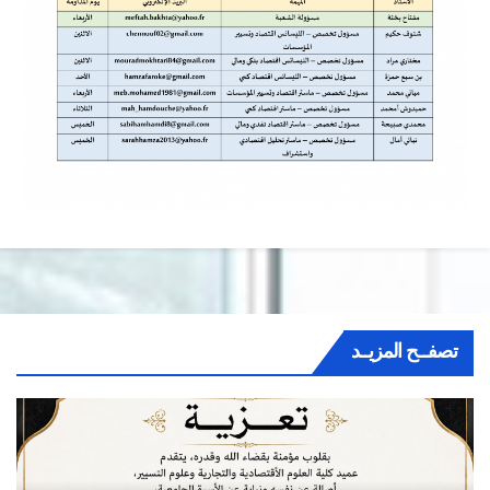
تصفــح المزيــد