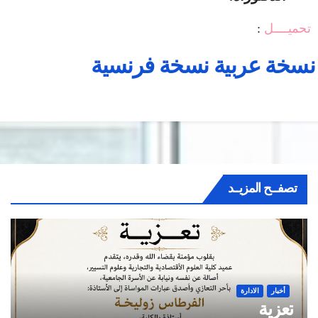
حميــــل
:
سخة عربية
نسخة فرنسية
تصفــح المزيــد
أخبار
الادارة
تعزية