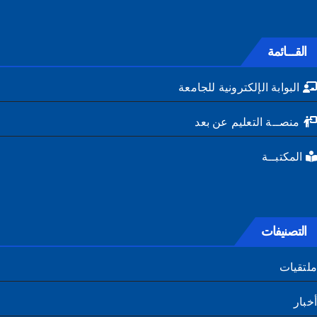
القـــائمة
البوابة الإلكترونية للجامعة
منصــة التعليم عن بعد
المكتبــة
التصنيفات
تقيات
ار