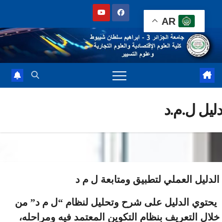
Sk
AR
cont
يل ل.م.د
دليل العملي لتطبيق ومتابعة ل م د
حتوي الدليل على شرح وتحليل لنظام “ل م د” من
ال التعريف بنظام التكوين المعتمد فيه ومراحله،