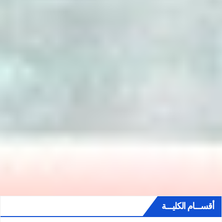
أقســـام الكليـــة