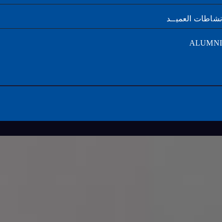
طات العميــد
ALUM