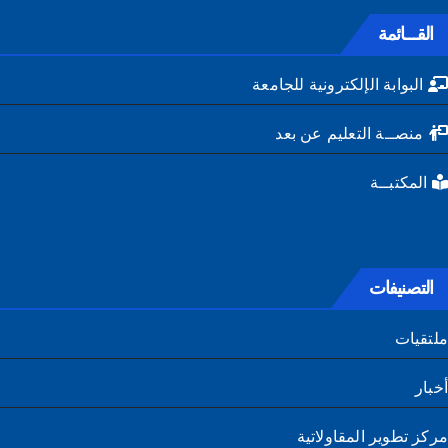
القـــائمة
البوابة الإلكترونية للجامعة
منصــة التعليم عن بعد
المكتبــة
التصنيفات
تقيات
ار
ز تطوير المقاولاتية