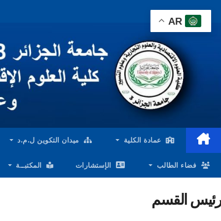
Ski
AR
t
conten
عمادة الكلية
ميدان التكوين ل.م.د
فضاء الطالب
الإستشارات
المكتبــة
رئيس القسم