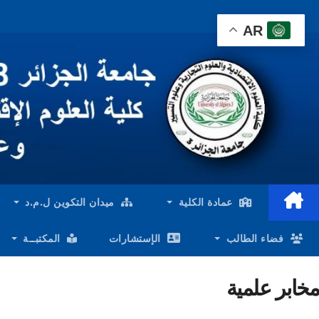
Ski
AR
t
conten
عمادة الكلية
ميدان التكوين ل.م.د
فضاء الطالب
الإستشارات
المكتبــة
مخابر علمية