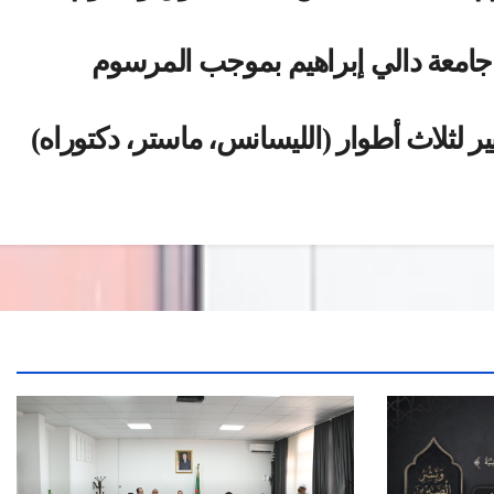
دية والعلوم التجارية وعلوم التسيير إلى جامعة الجزائر “3” بتسمية جامعة دالي إبراهيم بموجب المرسوم
ير لثلاث أطوار (الليسانس، ماستر، دكتوراه)