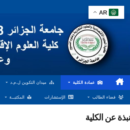
Ski
AR
t
conten
عمادة الكلية
ميدان التكوين ل.م.د
فضاء الطالب
الإستشارات
المكتبــة
نبذة عن الكلية