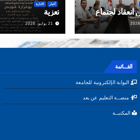
أخبار
الادارة
 انعقاد لجتماع
تعزية
21 يوليو، 2026
القـــائمة
البوابة الإلكترونية للجامعة
منصــة التعليم عن بعد
المكتبــة