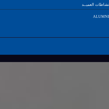
طات العميــد
ALUM