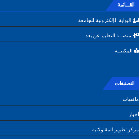
القـــائمة
البوابة الإلكترونية للجامعة
منصــة التعليم عن بعد
المكتبــة
التصنيفات
تقيات
ار
ز تطوير المقاولاتية