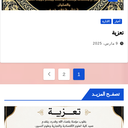
أخبار
الادارة
تعزية
9 مارس، 2025
تصفّح
2
1
المقالات
تصفــح المزيــد