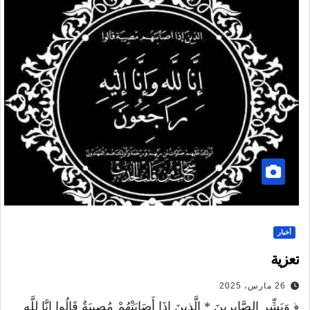
أخبار
تعزية
26 مارس، 2025
﴿ وَبَشِّرِ الصَّابِرِينَ * الَّذِينَ إِذَا أَصَابَتْهُمْ مُصِيبَةٌ قَالُوا إِنَّا لِلَّهِ