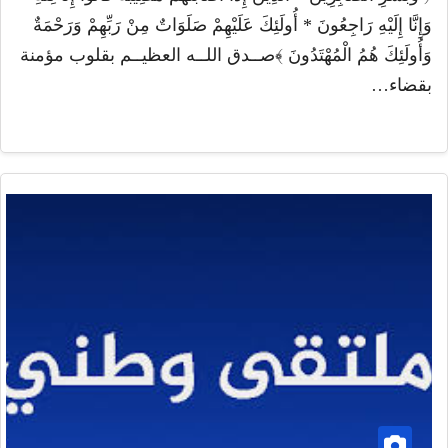
وَإِنَّا إِلَيْهِ رَاجِعُونَ * أُولَئِكَ عَلَيْهِمْ صَلَوَاتٌ مِنْ رَبِّهِمْ وَرَحْمَةٌ
وَأُولَئِكَ هُمُ الْمُهْتَدُونَ ﴾صــدق اللــه العظيــم بقلوب مؤمنة
بقضاء…