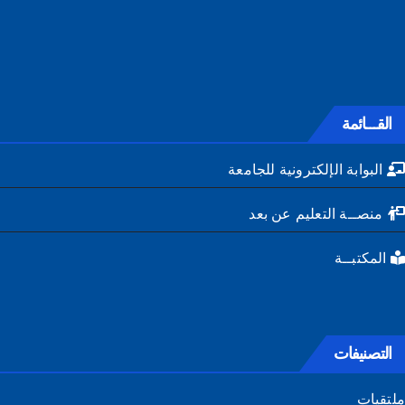
القـــائمة
البوابة الإلكترونية للجامعة
منصــة التعليم عن بعد
المكتبــة
التصنيفات
تقيات