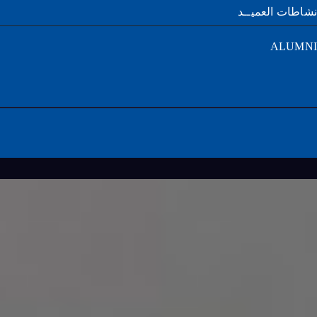
طات العميــد
ALUM