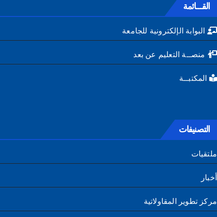
القـــائمة
البوابة الإلكترونية للجامعة
منصــة التعليم عن بعد
المكتبــة
التصنيفات
تقيات
ار
ز تطوير المقاولاتية