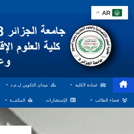
Ski
AR
t
conten
عمادة الكلية
ميدان التكوين ل.م.د
فضاء الطالب
الإستشارات
المكتبــة