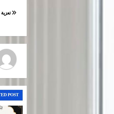
تصفّح
تعزية
المقال
ED POST