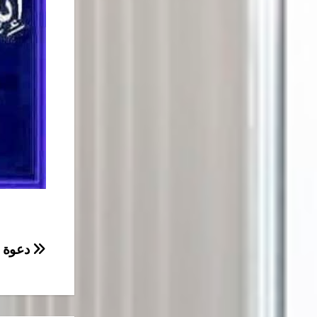
تصفّح
دعوة
المقال