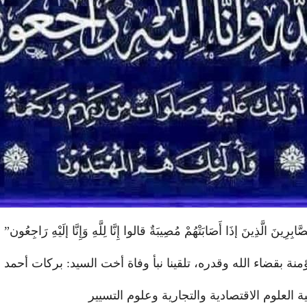
ّابِرِينَ الَّذِينَ إذَا أَصَابَتْهُمْ مُصِيبَةٌ قالوا إِنَّا لِلَّهِ وَإِنَّا إلَيْهِ رَاجِعُون”
نة بقضاء الله وقدره، تلقينا نبأ وفاة أخت السيد: بركات أحمد
ية العلوم الاقتصادية والتجارية وعلوم التسيير