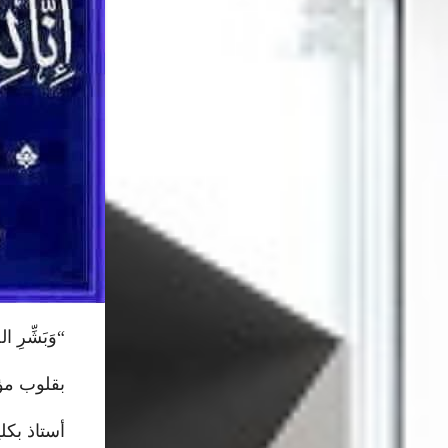
“وَبَشِّرِ الصَ
بقلوب مؤم
أستاذ بكل