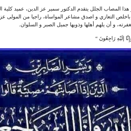
هذا المصاب الجلل يتقدم الدكتور سمير عز الدين، عميد كلية العل
 باخلص التعازي و اصدق مشاعر المواساة، راجيا من المولى عز
رته، و أن يلهم أهلها وذويها جميل الصبر و السلوان.
 وَإِنَّا إلَيْهِ رَاجِعُونَ “