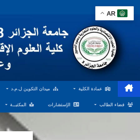
Ski
AR
t
conten
عمادة الكلية
ميدان التكوين ل.م.د
فضاء الطالب
الإستشارات
المكتبــة