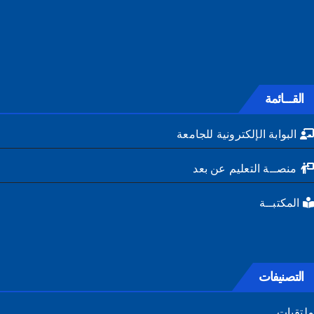
القـــائمة
البوابة الإلكترونية للجامعة
منصــة التعليم عن بعد
المكتبــة
التصنيفات
تقيات