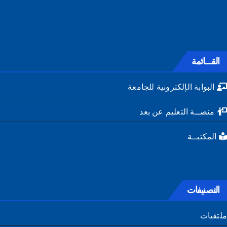
القـــائمة
البوابة الإلكترونية للجامعة
منصــة التعليم عن بعد
المكتبــة
التصنيفات
تقيات