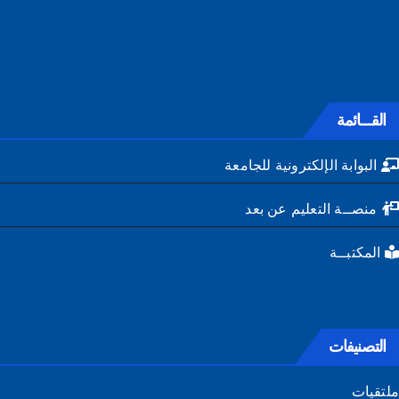
القـــائمة
البوابة الإلكترونية للجامعة
منصــة التعليم عن بعد
المكتبــة
التصنيفات
تقيات