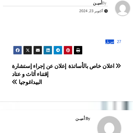
By
أميــن
أكتوبر 23, 2024
27
تنزيل
تصفّح
اعلان خاص بالأساتذة
إعلان عن إجراء إستشارة
إقتناء أثاث و عتاد
المقالات
البيداغوجيا
By
أميــن