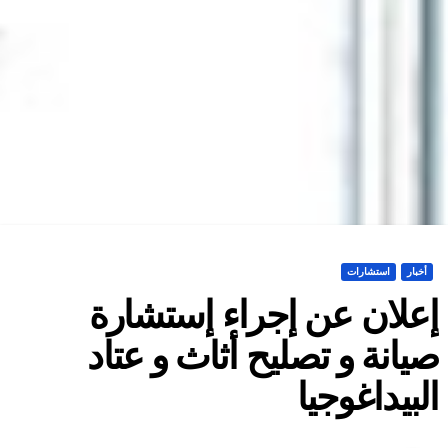
أخبار
استشارات
علان عن إجراء إستشارة
يانة و تصليح أثاث و عتاد
لبيداغوجيا