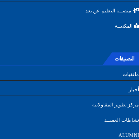
منصــة التعليم عن بعد
المكتبــة
التصنيفات
تقيات
ار
ز تطوير المقاولاتية
طات العميــد
ALUM