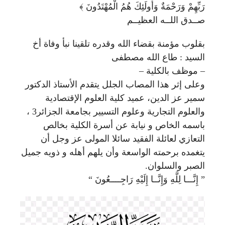
رَبِّهِمْ وَرَحْمَةٌ وَأُولَئِكَ هُمُ الْمُهْتَدُونَ ﴾
صــدق اللــه العظيــم
بقلوب مؤمنة بقضاء الله وقدره تلقينا نبأ وفاة أخ
السيد : طاع الله مصطفى
– موظف بالكلية –
وعلى إثر هذا المصاب الجلل يتقدم الأستاذ الدكتور
سمير عز الدين، عميد كلية العلوم الإقتصادية
والعلوم التجارية وعلوم التسيير بجامعة الجزائر3 ،
باسمه الخاص و نيابة عن أسرة الكلية بخالص
التعازي لعائلة الفقيد سائلا المولى عز وجل أن
يتغمده برحمته الواسعة وأن يلهم أهله و ذويه جميل
الصبر والسلوان.
” إِنَّـــا لِلَّهِ وَإِنَّــا إِلَيْهِ رَاجِــــعُونَ “