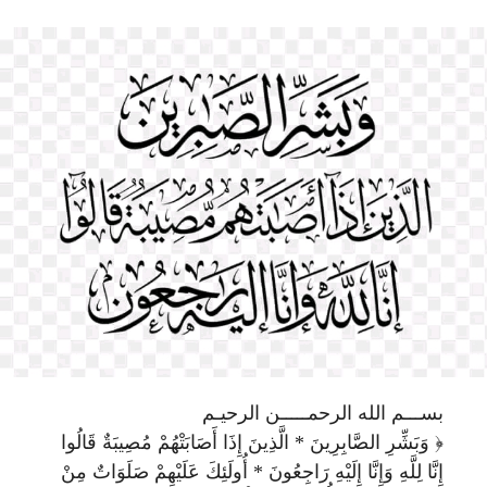
⁦⁩بســـم الله الرحمـــــن الرحيـم
﴿ وَبَشِّرِ الصَّابِرِينَ * الَّذِينَ إِذَا أَصَابَتْهُمْ مُصِيبَةٌ قَالُوا
إِنَّا لِلَّهِ وَإِنَّا إِلَيْهِ رَاجِعُونَ * أُولَئِكَ عَلَيْهِمْ صَلَوَاتٌ مِنْ