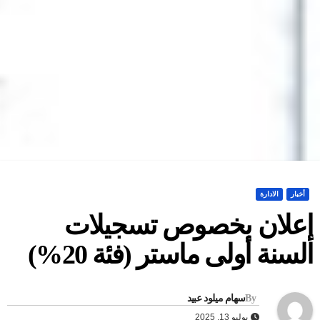
أخبار
الادارة
علان بخصوص تسجيلات
لسنة أولى ماستر (فئة 20%)
By
سهام ميلود عبيد
يوليو 13, 2025