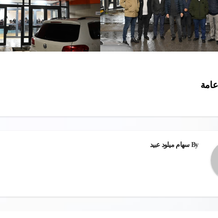
امة
ات
By
سهام ميلود عبيد