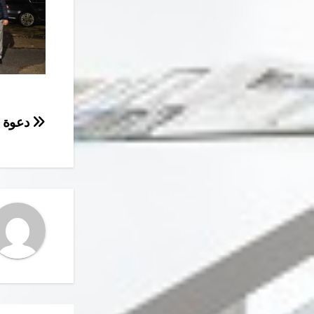
تصفّح
دعوة ع
المقال