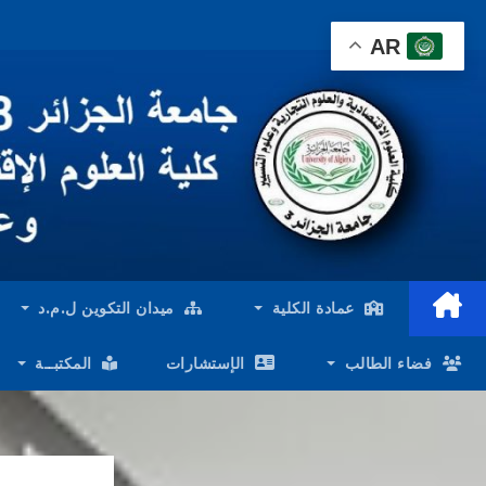
Ski
AR
t
conten
عمادة الكلية
ميدان التكوين ل.م.د
فضاء الطالب
الإستشارات
المكتبــة