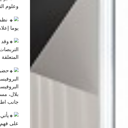
وعلوم الت
يوما إعلام
وقد 
التربصات
المتعلقة 
حضر 
البروفيسو
البروفيسو
بلال، مسؤ
جانب اطار
يأتي
على فهم 