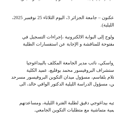
نظمت كلية العلوم الاقتصادية والتجارية وعلوم التسيير بملحقة بن عكنون – جامعة الجزائر 3، اليوم الثلاثاء 25 نوفمبر 2025،
ليلية).
ج إلى البوابة الالكترونية ،إجراءات التسجيل في
فتوحة للمناقشة و الإجابة عن استفسارات الطلبة
اسكي، نائب مدير الجامعة المكلف بالبيداغوجيا
لاستشراف البروفيسور محمد بوقليع، عميد الكلية
بوعلام بلقاسم، مسؤول ميدان التكوين البروفيسور مسرحد
 مسؤول الدراسة الليلية الدكتور الوافي خالد، الى
يه بيداغوجي دقيق لطلبة الفترة الليلية، ومساعدتهم
ية متماشية مع متطلبات التكوين الجامعي.