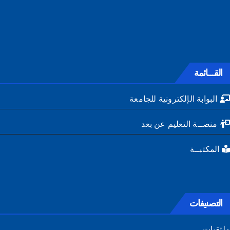
القـــائمة
البوابة الإلكترونية للجامعة
منصــة التعليم عن بعد
المكتبــة
التصنيفات
تقيات