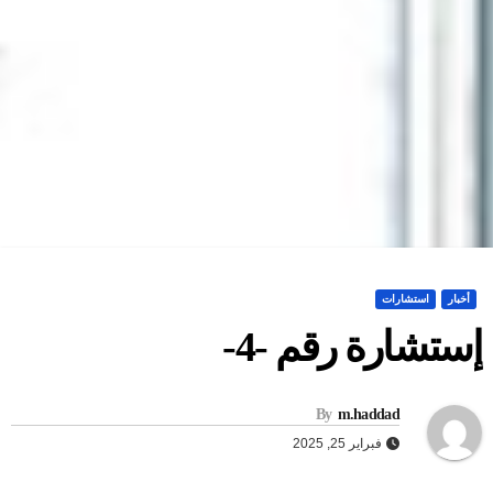
أخبار
استشارات
ستشارة رقم -4-
By
m.haddad
فبراير 25, 2025