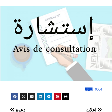
0004
تنزيل
تصفّح
اعلان
دعوة