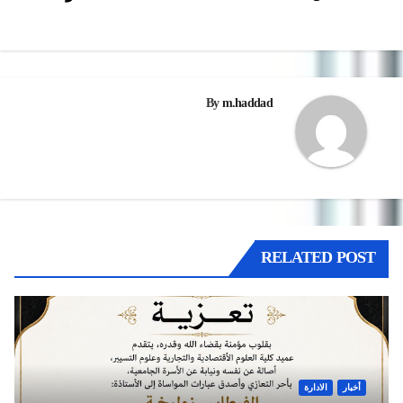
المقالات
By
m.haddad
RELATED POST
أخبار
الادارة