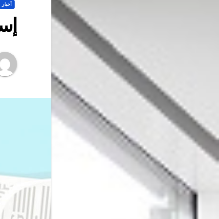
أخبار
إست