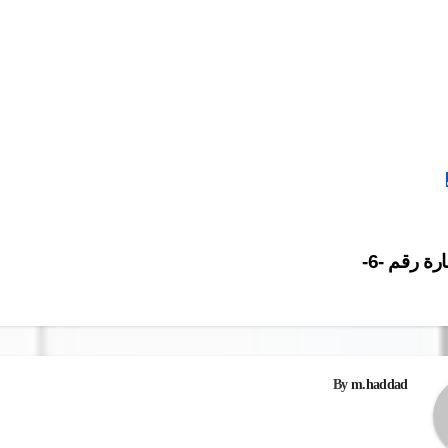
ة رقم -6-
ات
By
m.haddad