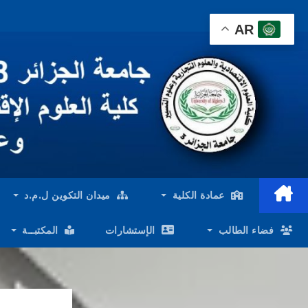
Ski
AR
t
conten
عمادة الكلية
ميدان التكوين ل.م.د
فضاء الطالب
الإستشارات
المكتبــة