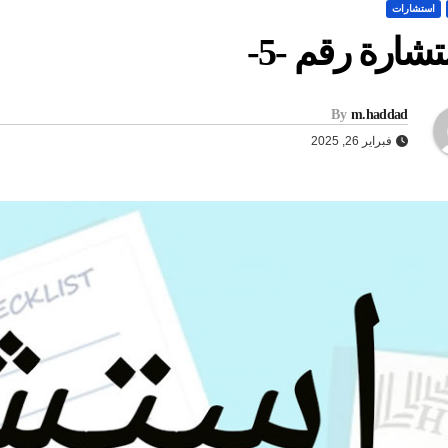
استشارات
شارة رقم -5-
By
m.haddad
فبراير 26, 2025