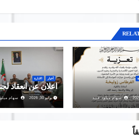
RELAT
ة
أخبار
الادارة
اعلان عن انعقاد لجت
سهام ميلود عبيد
يوليو 30, 2026
سهام ميلود
اً