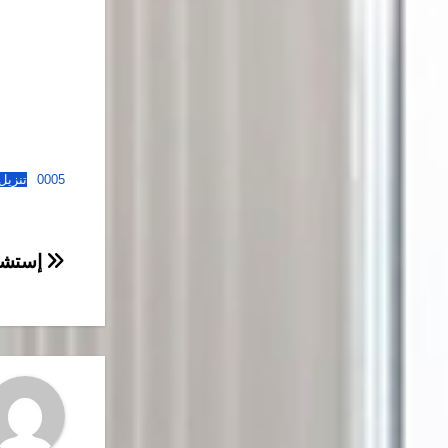
0005
تنزيل
تصفّح
إستشار
المقال