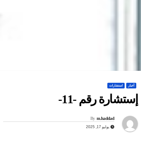
أخبار
استشارات
ستشارة رقم -11-
By
m.haddad
يوليو 17, 2025