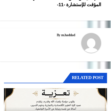
المؤقت للإستشارة -11-
المقالات
By
m.haddad
RELATED POST