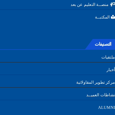
منصــة التعليم عن بعد
المكتبــة
التصنيفات
تقيات
ار
ز تطوير المقاولاتية
طات العميــد
ALUM