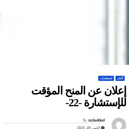
أخبار
استشارات
علان عن المنح المؤقت
لإستشارة -22-
By
m.haddad
أكتوبر 28, 2025