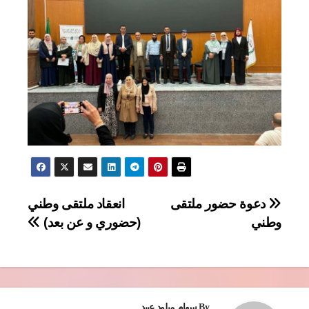
تصفّح
دعوة حضور ملتقى
انعقاد ملتقى وطني
وطني
(حضوري و عن بعد)
المقالات
By
سهام ميلود عبيد