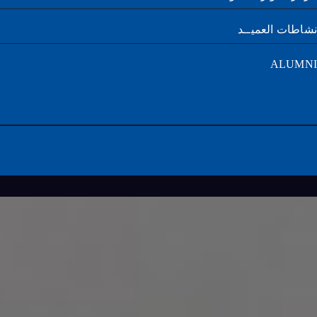
طات العميــد
ALUM