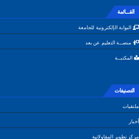
القـــائمة
البوابة الإلكترونية للجامعة
منصــة التعليم عن بعد
المكتبــة
التصنيفات
تقيات
ار
ز تطوير المقاولاتية