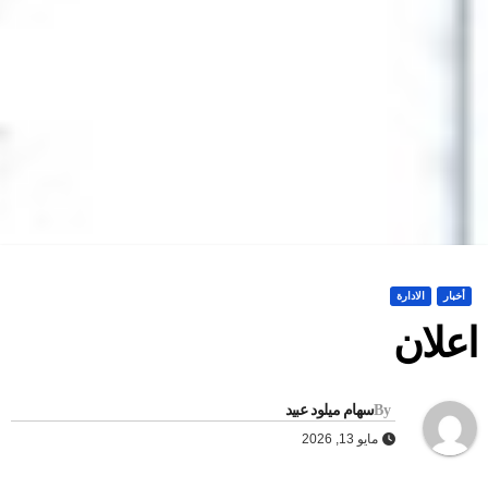
أخبار
الادارة
علان
By
سهام ميلود عبيد
مايو 13, 2026