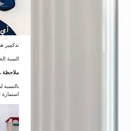
تذكييير هام
السنة الجامعية
ملاحظة ه
استمارة 