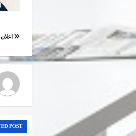
تصفّح
اعلان 
المقال
ED POST