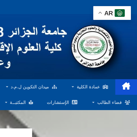
Ski
AR
t
conten
عمادة الكلية
ميدان التكوين ل.م.د
فضاء الطالب
الإستشارات
المكتبــة