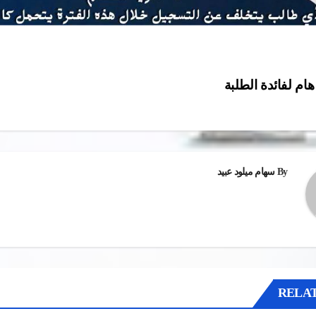
هام لفائدة الطلبة
ات
By
سهام ميلود عبيد
RELAT