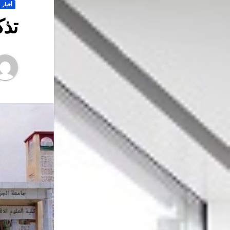
أخبار
تذك