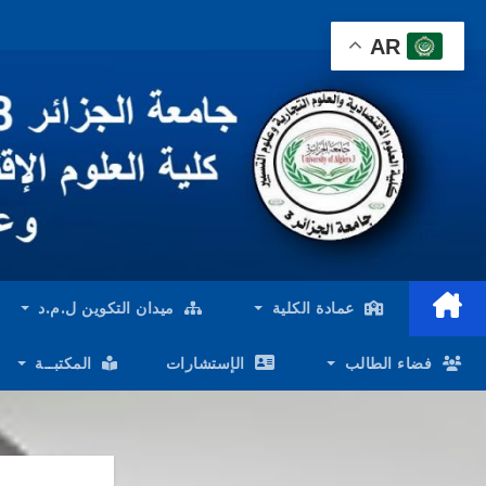
Ski
AR
t
conten
عمادة الكلية
ميدان التكوين ل.م.د
فضاء الطالب
الإستشارات
المكتبــة