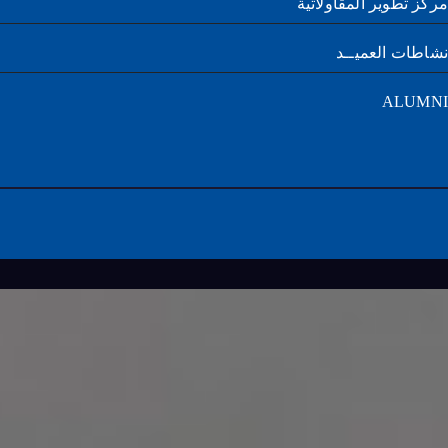
ز تطوير المقاولاتية
طات العميــد
ALUM