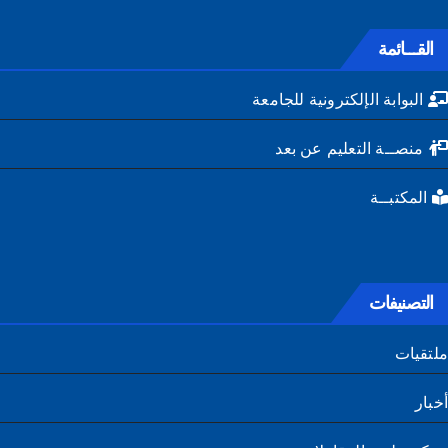
القـــائمة
البوابة الإلكترونية للجامعة
منصــة التعليم عن بعد
المكتبــة
التصنيفات
تقيات
ار