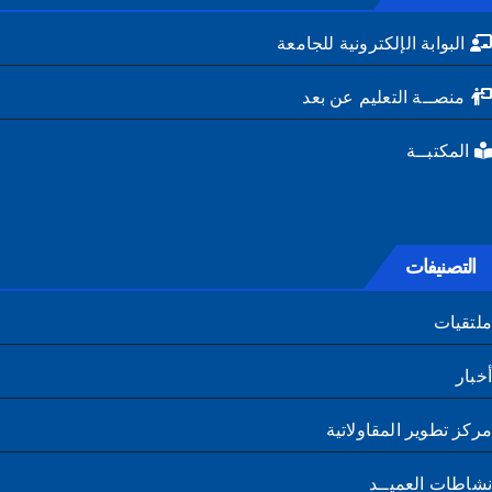
البوابة الإلكترونية للجامعة
منصــة التعليم عن بعد
المكتبــة
التصنيفات
تقيات
ار
ز تطوير المقاولاتية
طات العميــد