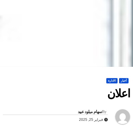
أخبار
الادارة
علان
By
سهام ميلود عبيد
فبراير 25, 2025