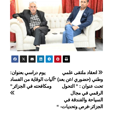
تصفّح
انعقاد ملتقى علمي
يوم دراسي بعنوان:
وطني (حضوري /عن بعد)
“آليات الوقاية من الفساد
المقالات
تحت عنوان : ” التحول
ومكافحته في الجزائر”
الرقمي في مجال
السياحة والفندقة في
الجزائر-فرص وتحديات- “