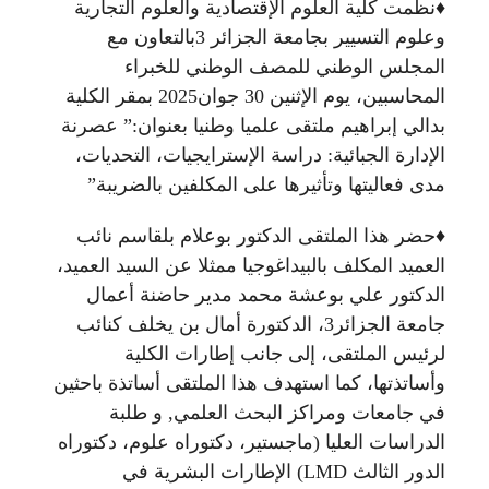
♦️نظمت كلية العلوم الإقتصادية والعلوم التجارية
وعلوم التسيير بجامعة الجزائر 3بالتعاون مع
المجلس الوطني للمصف الوطني للخبراء
المحاسبين، يوم الإثنين 30 جوان2025 بمقر الكلية
بدالي إبراهيم ملتقى علميا وطنيا بعنوان:” عصرنة
الإدارة الجبائية: دراسة الإسترايجيات، التحديات،
مدى فعاليتها وتأثيرها على المكلفين بالضريبة”
♦️حضر هذا الملتقى الدكتور بوعلام بلقاسم نائب
العميد المكلف بالبيداغوجيا ممثلا عن السيد العميد،
الدكتور علي بوعشة محمد مدير حاضنة أعمال
جامعة الجزائر3، الدكتورة أمال بن يخلف كنائب
لرئيس الملتقى، إلى جانب إطارات الكلية
وأساتذتها، كما استهدف هذا الملتقى أساتذة باحثين
في جامعات ومراكز البحث العلمي, و طلبة
الدراسات العليا (ماجستير، دكتوراه علوم، دكتوراه
الدور الثالث LMD) الإطارات البشرية في