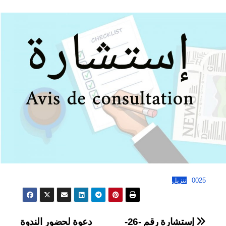
0025
تنزيل
تصفّح
إستشارة رقم -26-
دعوة لحضور الندوة