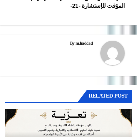
المؤقت للإستشارة -21-
المقالات
By
m.haddad
RELATED POST