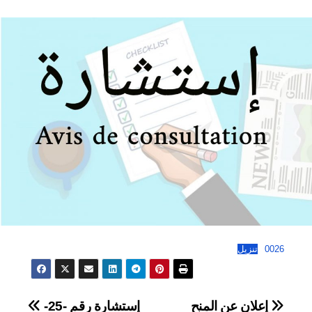
0026
تنزيل
تصفّح
إعلان عن المنح
إستشارة رقم -25-