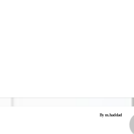
ات
By
m.haddad