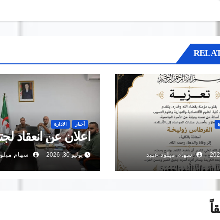
RELAT
ة
أخبار
الادارة
اعلان عن انعقاد لجت
سهام ميلود عبيد
يوليو 30, 2026
سهام ميلود
اً