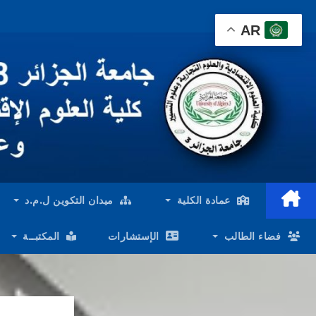
Ski
AR
t
conten
عمادة الكلية
ميدان التكوين ل.م.د
فضاء الطالب
الإستشارات
المكتبــة