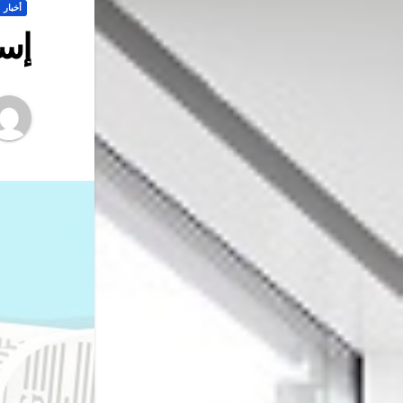
أخبار
إست