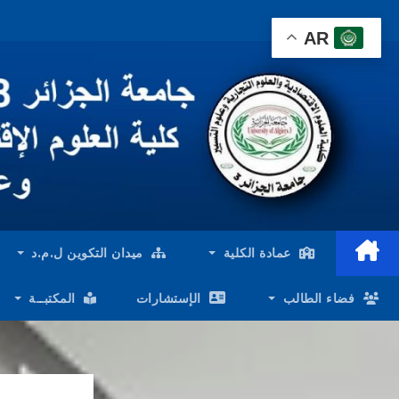
Ski
AR
t
conten
عمادة الكلية
ميدان التكوين ل.م.د
فضاء الطالب
الإستشارات
المكتبــة