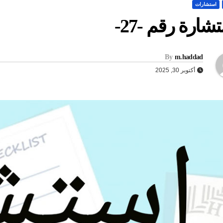
استشارات
شارة رقم -27-
By
m.haddad
أكتوبر 30, 2025