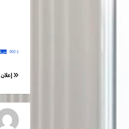
002-1
تنزي
تصفّح
إعلان ع
المقال