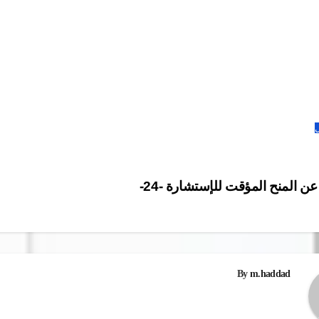
ل
ن المنح المؤقت للإستشارة -24-
ات
By
m.haddad