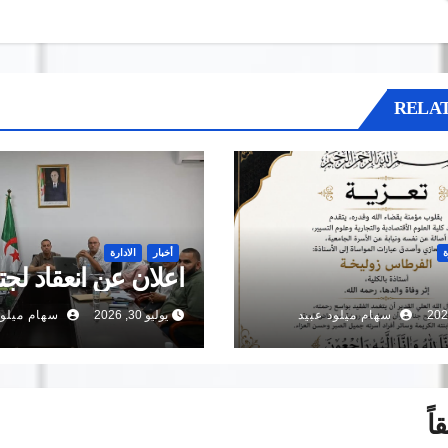
RELAT
ة
أخبار
الادارة
اعلان عن انعقاد لجت
سهام ميلود عبيد
يوليو 30, 2026
سهام ميلود
اً