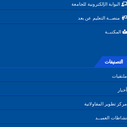
البوابة الإلكترونية للجامعة
منصــة التعليم عن بعد
المكتبــة
التصنيفات
تقيات
ار
ز تطوير المقاولاتية
طات العميــد