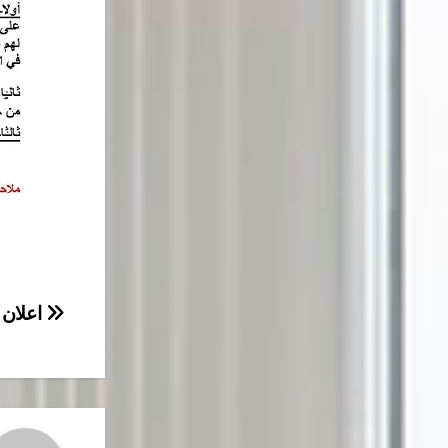
تصفّح
اعلان 
المقال