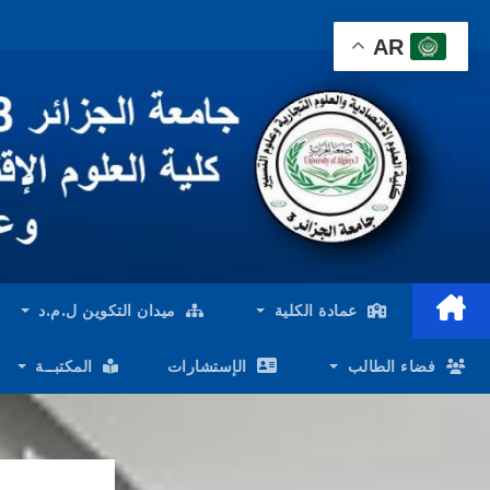
Ski
AR
t
conten
عمادة الكلية
ميدان التكوين ل.م.د
فضاء الطالب
الإستشارات
المكتبــة