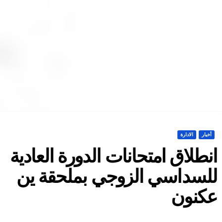
أخبار
الادارة
نطلاق امتحانات الدورة العادية
لسداسي الزوجي بملحقة ين
كنون