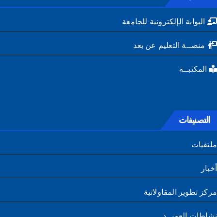
البوابة الإلكترونية للجامعة
منصــة التعليم عن بعد
المكتبــة
التصنيفات
تقيات
ار
ز تطوير المقاولاتية
طات العميــد