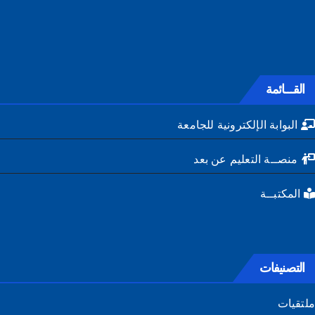
القـــائمة
البوابة الإلكترونية للجامعة
منصــة التعليم عن بعد
المكتبــة
التصنيفات
تقيات