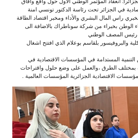
تم اليوم بتاريخ 01جوان2026 برحاب كلية العلوم الاقتصادية بجامعة الجزائر3 انعقاد المؤتمر الوطني الأول حول واقع وافاق
ادية في الجزائر تحت رئاسة الدكتور تونسي امنة
مخبري راس المال البشري والأداء ومخبر اقتصاد الطاقة
اء الوطن بخبراء من شركة سوناطراك بالاضافة الى
ش رئيس المصف الوطني
ة والبروفيسور بلقاسم بوعلام الذي افتتح اشغال
التنمية المستدامة في المؤسسات الاقتصادية في
مة بمختلف الطرق ،والعمل على وضع حلول واقتراحات
مؤسسات الاقتصادية الجزائرية المؤسسات العالمية .