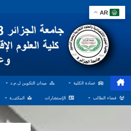
Ski
AR
t
conten
عمادة الكلية
ميدان التكوين ل.م.د
فضاء الطالب
الإستشارات
المكتبــة