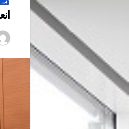
أخبار
انع