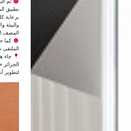
تطبيق ال
برعاية كل
والبيئة و
المصف ال
كما حض
الملتقى ن
جاء هذ
الجزائر 
لتطوير أن