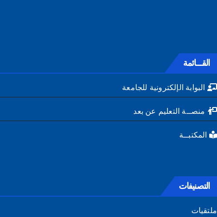
القـــائمة
البوابة الإلكترونية للجامعة
منصــة التعليم عن بعد
المكتبــة
التصنيفات
تقيات