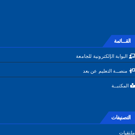
القـــائمة
البوابة الإلكترونية للجامعة
منصــة التعليم عن بعد
المكتبــة
التصنيفات
تقيات