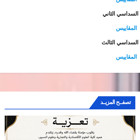
سداسي الثاني
لمقاييس
سداسي الثالث
لمقاييس
تصفــح المزيــد