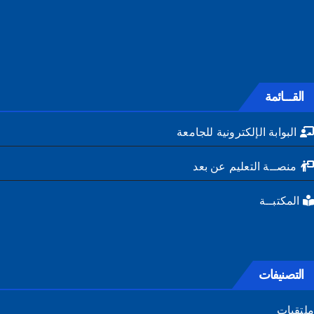
القـــائمة
البوابة الإلكترونية للجامعة
منصــة التعليم عن بعد
المكتبــة
التصنيفات
تقيات